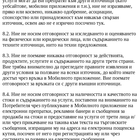
услуги могат да Ви препратят към други източници (като
уебсайтове, мобилни приложения и т.н.), ние не изразяваме,
пряко или косвено, никакво одобрение, асоциации,
спонсорство или принадлежност към някакъв свързан
източник, освен ако не е изрично посочено тук.
8.2. Ние не носим отговорност за изследването и оценяването
на физически или юридически лица, или съдържанието на
техните източници, нито на техни предложения.
8.3. Ние не поемаме никаква отговорност за действията,
продуктите, услугите и съдържанието на други трети страни.
Вие трябва внимателно да прегледате правните изявления и
други условия за ползване на всеки източник, до който имате
достъп чрез връзка в Мобилното приложение. Вие поемате
отговорност за връзката си с други външни източници.
8.4. Ние не носим отговорност за наличността и качеството на
стоки и съдържанието на услуги, поставени на вниманието на
Потребителя чрез публикуване в Мобилното приложение на
електронни препратки, рекламни банери и съобщения за
продажба на стоки и предоставяне на услуги от трети лица и/
или чрез прикачване на такива към текста на търговските
съобщения, изпращани му на адреса на електронна пощенска
кутия, посочен от него при регистрацията му или чрез
системата за размяна на електронни съобщения,