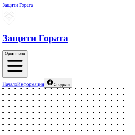
Защити Гората
Защити Гората
Open menu
Начало
Информация
Сподели