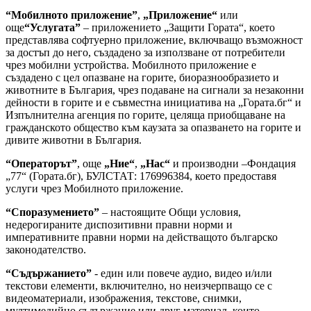
“Мобилното приложение”
,
„Приложение“
или
още
“Услугата”
– приложението „Защити Гората“, което
представлява софтуерно приложение, включващо възможност
за достъп до него, създадено за използване от потребители
чрез мобилни устройства. Мобилното приложение е
създадено с цел опазване на горите, биоразнообразието и
животните в България, чрез подаване на сигнали за незаконни
дейности в горите и е съвместна инициатива на „Гората.бг“ и
Изпълнителна агенция по горите, целяща приобщаване на
гражданското общество към каузата за опазването на горите и
дивите животни в България.
“Операторът”
, още
„Ние“
,
„Нас“
и производни –Фондация
„77“ (Гората.бг), БУЛСТАТ: 176996384, което предоставя
услуги чрез Мобилното приложение.
“Споразумението”
– настоящите Общи условия,
недерогираните диспозитивни правни норми и
императивните правни норми на действащото българско
законодателство.
“Съдържанието”
- един или повече аудио, видео и/или
текстови елементи, включително, но неизчерпващо се с
видеоматериали, изображения, текстове, снимки,
мултимедийно съдържание или друг материал, които