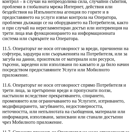
контрол – в случаи на непреодолима сила, случайни събития,
проблеми в глобалната мрежа Интернет, действия или
бездействия на Изпълнителна агенция по горите и в
предоставянето на услуги извън контрола на Оператора,
проблеми дължащи се на оборудването на Потребителя, както
и при случай на нерегламентиран достъп или интервенция на
трети лица във функционирането на информационната
система или сървърите на Оператора.
11.5. Операторът не носи отговорност за вреди, причинени на
софтуера, хардуера или съоръженията на Потребителя, или за
загуба на данни, произтекли от материали или ресурси,
търсени, заредени или използвани по какъвто и да било начин
посредством предоставяните Услуги или Мобилното
приложение.
11.6. Операторът не носи отговорност спрямо Потребителя и
трети лица, за претърпени вреди и пропуснати ползи,
настъпили вследствие прекратяването, спирането,
променянето или ограничаването на Услугите, изтриването,
модифицирането, загубването, недостоверността,
неточността, или непълнотaта на съобщения, материали или
информация, използвани, записвани или станали достъпни
чрез Мобилното приложение.