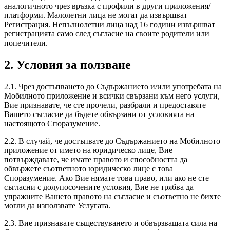
аналогичното чрез връзка с профили в други приложения/
платформи. Малолетни лица не могат да извършват
Регистрация. Непълнолетни лица над 16 години извършват
регистрацията само след съгласие на своите родители или
попечители.
2. Условия за ползване
2.1. Чрез достъпването до Съдържанието и/или употребата на
Мобилното приложение и всички свързани към него услуги,
Вие признавате, че сте прочели, разбрали и предоставяте
Вашето съгласие да бъдете обвързани от условията на
настоящото Споразумение.
2.2. В случай, че достъпвате до Съдържанието на Мобилното
приложение от името на юридическо лице, Вие
потвърждавате, че имате правото и способността да
обвържете съответното юридическо лице с това
Споразумение. Ако Вие нямате това право, или ако не сте
съгласни с долупосочените условия, Вие не трябва да
упражните Вашето правото на съгласие и съответно не бихте
могли да използвате Услугата.
2.3. Вие признавате съществуването и обвързващата сила на