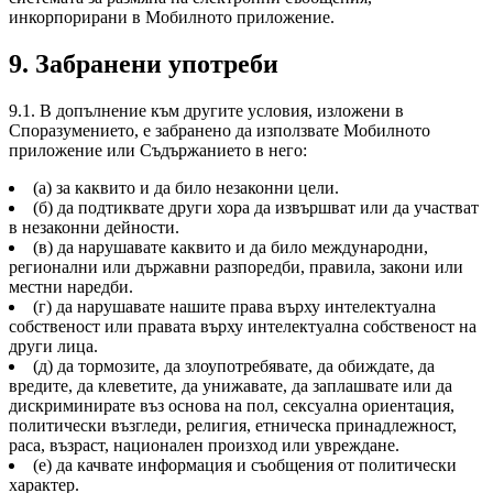
инкорпорирани в Мобилното приложение.
9. Забранени употреби
9.1. В допълнение към другите условия, изложени в
Споразумението, е забранено да използвате Мобилното
приложение или Съдържанието в него:
(а) за каквито и да било незаконни цели.
(б) да подтиквате други хора да извършват или да участват
в незаконни дейности.
(в) да нарушавате каквито и да било международни,
регионални или държавни разпоредби, правила, закони или
местни наредби.
(г) да нарушавате нашите права върху интелектуална
собственост или правата върху интелектуална собственост на
други лица.
(д) да тормозите, да злоупотребявате, да обиждате, да
вредите, да клеветите, да унижавате, да заплашвате или да
дискриминирате въз основа на пол, сексуална ориентация,
политически възгледи, религия, етническа принадлежност,
раса, възраст, национален произход или увреждане.
(е) да качвате информация и съобщения от политически
характер.