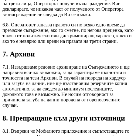
на трети лица, Операторът получи възнаграждение. Вие
декларирате, че никаква част от полученото от Оператора
възнаграждение не следва да Ви се дължи.
6.8. Операторът запазва правото си по всяко едно време да
премахне съдържание, ако го сметне, по негова преценка, като
такова от политически или дискриминиращ характер, както и
ако то е невярно или вреди на правата на трети страни.
7. Архиви
7.1. Извършваме редовно архивиране на Съдържанието и ще
направим всичко възможно, за да гарантираме пълнотата и
точността на тези Архиви. В случай на повреда на хардуер
или загуба на данни, ние ще възстановим резервните копия
автоматично, за да сведем до минимум последиците,
доколкото това е възможно. Не носим отговорност за
причинена загуба на данни породена от горепосочените
случаи.
8. Препращане към други източници
8.1. Въпреки че Мобилното приложение и съпътстващите го