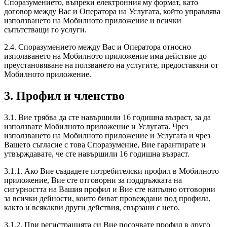
Споразумението, въпреки електронния му формат, като
договор между Вас и Оператора на Услугата, който управлява
използването на Мобилното приложение и всички
съпътстващи го услуги.
2.4. Споразумението между Вас и Оператора относно
използването на Мобилното приложение има действие до
преустановяване на ползването на услугите, предоставяни от
Мобилното приложение.
3. Профил и членство
3.1. Вие трябва да сте навършили 16 годишна възраст, за да
използвате Мобилното приложение и Услугата. Чрез
използването на Мобилното приложение и Услугата и чрез
Вашето съгласие с това Споразумение, Вие гарантирате и
утвърждавате, че сте навършили 16 годишна възраст.
3.1.1. Ако Вие създадете потребителски профил в Мобилното
приложение, Вие сте отговорни за поддръжката на
сигурността на Вашия профил и Вие сте напълно отговорни
за всички дейности, които биват провеждани под профила,
както и всякакви други действия, свързани с него.
3.1.2. При регистрацията си Вие посочвате профил в друго