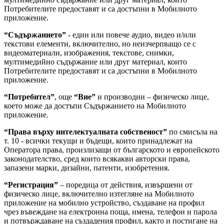
Потребителите предоставят и са достъпни в Мобилното
приложение.
“Съдържанието”
- един или повече аудио, видео и/или
текстови елементи, включително, но неизчерпващо се с
видеоматериали, изображения, текстове, снимки,
мултимедийно съдържание или друг материал, които
Потребителите предоставят и са достъпни в Мобилното
приложение.
“Потребител”
, още
“Вие”
и производни – физическо лице,
което може да достъпи Съдържанието на Мобилното
приложение.
“Права върху интелектуалната собственост”
по смисъла на
т. 10 - всички текущи и бъдещи, които принадлежат на
Оператора права, произлизащи от българското и европейското
законодателство, сред които всякакви авторски права,
запазени марки, дизайни, патенти, изобретения.
“Регистрация”
– поредица от действия, извършени от
физическо лице, включително изтегляне на Мобилното
приложение на мобилно устройство, създаване на профил
чрез въвеждане на електронна поща, имена, телефон и парола
и потвърждаване на създадения профил, както и постигане на