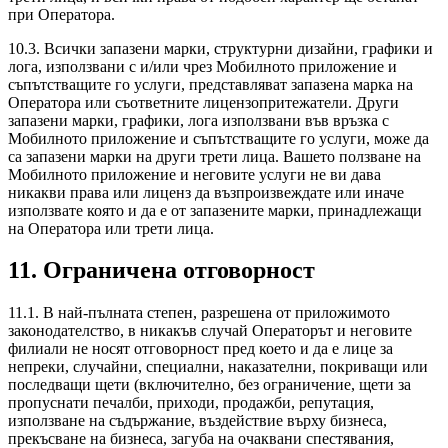
при Оператора.
10.3. Всички запазени марки, структурни дизайни, графики и
лога, използвани с и/или чрез Мобилното приложение и
съпътстващите го услуги, представляват запазена марка на
Оператора или съответните лицензопритежатели. Други
запазени марки, графики, лога използвани във връзка с
Мобилното приложение и съпътстващите го услуги, може да
са запазени марки на други трети лица. Вашето ползване на
Мобилното приложение и неговите услуги не ви дава
никакви права или лиценз да възпроизвеждате или иначе
използвате която и да е от запазените марки, принадлежащи
на Оператора или трети лица.
11. Ограничена отговорност
11.1. В най-пълната степен, разрешена от приложимото
законодателство, в никакъв случай Операторът и неговите
филиали не носят отговорност пред което и да е лице за
непреки, случайни, специални, наказателни, покриващи или
последващи щети (включително, без ограничение, щети за
пропуснати печалби, приходи, продажби, репутация,
използване на съдържание, въздействие върху бизнеса,
прекъсване на бизнеса, загуба на очаквани спестявания,