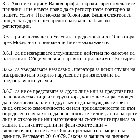
3.5. Ако ние изтрием Вашия профил поради гореспоменатите
причини, Вие нямате право да се регистрирате повторно за
нашата Услуга. Ние можем да блокираме Вашия електронен
пощенски адрес с цел предотвратяване на бъдещи
регистрации.
3.6. При използване на Услугите, предоставяни от Оператора
чрез Мобилното приложение Вие се задължавате:
3.6.1. да не извършвате злоумишлени действия по смисъла на
настоящите Общи условия и правото, приложимо в България
3.6.2. да уведомявате незабавно Оператора за всеки случай на
извършено или открито нарушение при използване на
предоставяните услуги;
3.6.3. да не се представяте за друго лице или за представител
на юридическо лице или група хора, които не е оправомощен
да представлява, или по друг начин да заблуждавате трети
лица относно самоличността си или принадлежността си към
определена група хора, да не използвате лични данни на трети
лица в отклонение или нарушение на съответните правила за
защита на личните данни на физическите лица –
включително, но не само Общият регламент за защита на
данните, Регламент 2016 /679, Закона за защита на личните