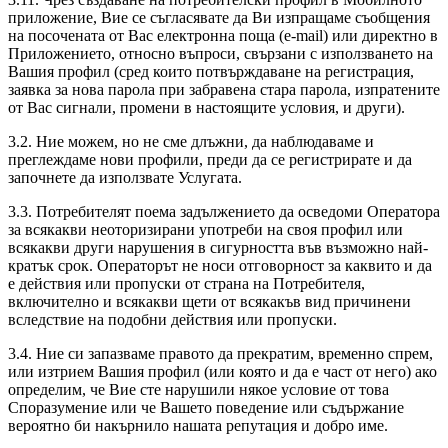
приложение, Вие се съгласявате да Ви изпращаме съобщения
на посочената от Вас електронна поща (e-mail) или директно в
Приложението, относно въпроси, свързани с използването на
Вашия профил (сред които потвърждаване на регистрация,
заявка за нова парола при забравена стара парола, изпратените
от Вас сигнали, промени в настоящите условия, и други).
3.2. Ние можем, но не сме длъжни, да наблюдаваме и
преглеждаме нови профили, преди да се регистрирате и да
започнете да използвате Услугата.
3.3. Потребителят поема задължението да осведоми Оператора
за всякакви неоторизирани употреби на своя профил или
всякакви други нарушения в сигурността във възможно най-
кратък срок. Операторът не носи отговорност за каквито и да
е действия или пропуски от страна на Потребителя,
включително и всякакви щети от всякакъв вид причинени
вследствие на подобни действия или пропуски.
3.4. Ние си запазваме правото да прекратим, временно спрем,
или изтрием Вашия профил (или която и да е част от него) ако
определим, че Вие сте нарушили някое условие от това
Споразумение или че Вашето поведение или съдържание
вероятно би накърнило нашата репутация и добро име.