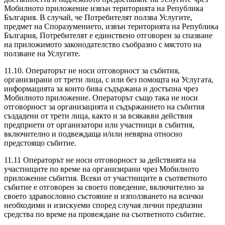
Мобилното приложение извън територията на Република
България. В случай, че Потребителят ползва Услугите,
предмет на Споразумението, извън територията на Република
България, Потребителят е единствено отговорен за спазване
на приложимото законодателство съобразно с мястото на
ползване на Услугите.
11.10. Операторът не носи отговорност за събития,
организирани от трети лица, с или без помощта на Услугата,
информацията за които бива съдържана и достъпна чрез
Мобилното приложение. Операторът също така не носи
отговорност за организацията и съдържанието на събития
създадени от трети лица, както и за всякакви действия
предприети от организатори или участници в събития,
включително и подвеждаща и/или невярна относно
предстоящо събитие.
11.11 Операторът не носи отговорност за действията на
участниците по време на организирани чрез Мобилното
приложение събития. Всеки от участниците в съответното
събитие е отговорен за своето поведение, включително за
своето здравословно състояние и използването на всички
необходими и изискуеми според случая лични предпазни
средства по време на провеждане на съответното събитие.