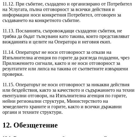
11.12. При събитие, създадено и организирано от Потребител
на Услугата, пълна отговорност за всички действия и
информации носи конкретния Потребител, отговорен за
създаването на конкретното събитие.
11.13. Посланията, съпровождащи създадени събития, не
трябва да бъдат тълкувани като такива, които представляват
вижданията и целите на Оператора и неговия екип.
11.14. Операторът не носи отговорност за откази на
Изпълнителна агенция по горите да разгледа подадени, чрез
Приложението сигнали, както и не носи отговорност за
резултатите или липса на такива от съответните извършени
проверки.
11.15. Операторът не носи отговорност за никакви действия
или бездействия, както за качеството и съдържанието на техни
евентуални отговори, на Изпълнителна агенция по горите,
нейни регионални структури, Министерството на
земеделието храните и горите, както и всички държавни
органи и техните структури.
12. Обезщетение