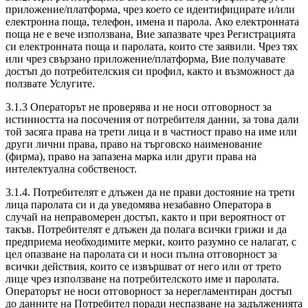
приложение/платформа, чрез което се идентифицирате и/или
електронна поща, телефон, имена и парола. Ако електронната
поща не е вече използвана, Вие запазвате чрез Регистрацията
си електронната поща и паролата, които сте заявили. Чрез тях
или чрез свързано приложение/платформа, Вие получавате
достъп до потребителския си профил, както и възможност да
ползвате Услугите.
3.1.3 Операторът не проверява и не носи отговорност за
истинността на посочения от потребителя данни, за това дали
той засяга права на трети лица и в частност право на име или
други лични права, право на търговско наименование
(фирма), право на запазена марка или други права на
интелектуална собственост.
3.1.4. Потребителят е длъжен да не прави достояние на трети
лица паролата си и да уведомява незабавно Оператора в
случай на неправомерен достъп, както и при вероятност от
такъв. Потребителят е длъжен да полага всички грижи и да
предприема необходимите мерки, които разумно се налагат, с
цел опазване на паролата си и носи пълна отговорност за
всички действия, които се извършват от него или от трето
лице чрез използване на потребителското име и паролата.
Операторът не носи отговорност за нерегламентиран достъп
до данните на Потребител поради неспазване на задълженията