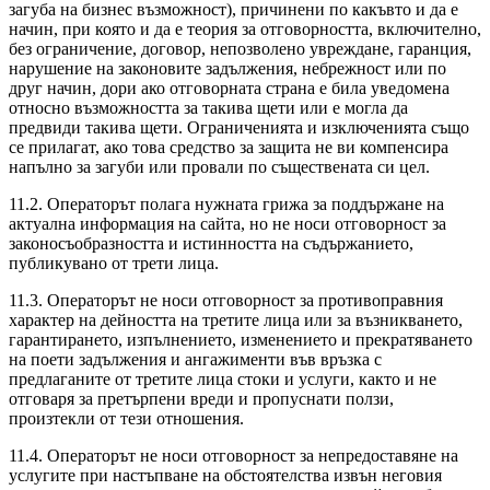
загуба на бизнес възможност), причинени по какъвто и да е
начин, при която и да е теория за отговорността, включително,
без ограничение, договор, непозволено увреждане, гаранция,
нарушение на законовите задължения, небрежност или по
друг начин, дори ако отговорната страна е била уведомена
относно възможността за такива щети или е могла да
предвиди такива щети. Ограниченията и изключенията също
се прилагат, ако това средство за защита не ви компенсира
напълно за загуби или провали по съществената си цел.
11.2. Операторът полага нужната грижа за поддържане на
актуална информация на сайта, но не носи отговорност за
законосъобразността и истинността на съдържанието,
публикувано от трети лица.
11.3. Операторът не носи отговорност за противоправния
характер на дейността на третите лица или за възникването,
гарантирането, изпълнението, изменението и прекратяването
на поети задължения и ангажименти във връзка с
предлаганите от третите лица стоки и услуги, както и не
отговаря за претърпени вреди и пропуснати ползи,
произтекли от тези отношения.
11.4. Операторът не носи отговорност за непредоставяне на
услугите при настъпване на обстоятелства извън неговия