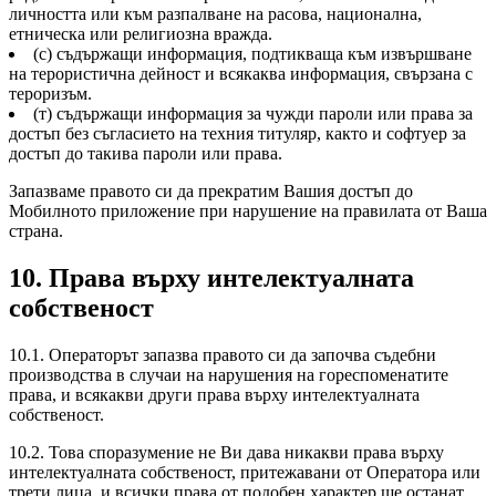
личността или към разпалване на расова, национална,
етническа или религиозна вражда.
(с) съдържащи информация, подтикваща към извършване
на терористична дейност и всякаква информация, свързана с
тероризъм.
(т) съдържащи информация за чужди пароли или права за
достъп без съгласието на техния титуляр, както и софтуер за
достъп до такива пароли или права.
Запазваме правото си да прекратим Вашия достъп до
Мобилното приложение при нарушение на правилата от Ваша
страна.
10. Права върху интелектуалната
собственост
10.1. Операторът запазва правото си да започва съдебни
производства в случаи на нарушения на гореспоменатите
права, и всякакви други права върху интелектуалната
собственост.
10.2. Това споразумение не Ви дава никакви права върху
интелектуалната собственост, притежавани от Оператора или
трети лица, и всички права от подобен характер ще останат