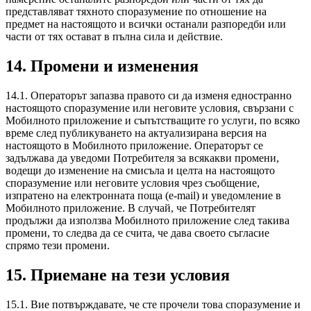
представляват тяхното споразумение по отношение на
предмет на настоящото и всички останали разпоредби или
части от тях остават в пълна сила и действие.
14. Промени и изменения
14.1. Операторът запазва правото си да изменя едностранно
настоящото споразумение или неговите условия, свързани с
Мобилното приложение и съпътстващите го услуги, по всяко
време след публикуването на актуализирана версия на
настоящото в Мобилното приложение. Операторът се
задължава да уведоми Потребителя за всякакви промени,
водещи до изменение на смисъла и целта на настоящото
споразумение или неговите условия чрез съобщение,
изпратено на електронната поща (e-mail) и уведомление в
Мобилното приложение. В случай, че Потребителят
продължи да използва Мобилното приложение след такива
промени, то следва да се счита, че дава своето съгласие
спрямо тези промени.
15. Приемане на тези условия
15.1. Вие потвърждавате, че сте прочели това споразумение и