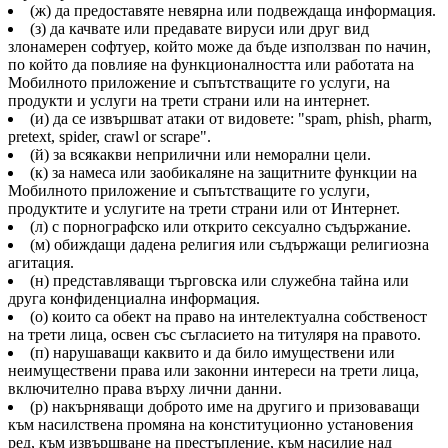
(ж) да предоставяте невярна или подвеждаща информация.
(з) да качвате или предавате вируси или друг вид
злонамерен софтуер, който може да бъде използван по начин,
по който да повлияе на функционалността или работата на
Мобилното приложение и съпътстващите го услуги, на
продукти и услуги на трети страни или на интернет.
(и) да се извършват атаки от видовете: "spam, phish, pharm,
pretext, spider, crawl or scrape".
(й) за всякакви неприлични или неморални цели.
(к) за намеса или заобикаляне на защитните функции на
Мобилното приложение и съпътстващите го услуги,
продуктите и услугите на трети страни или от Интернет.
(л) с порнографско или открито сексуално съдържание.
(м) обиждащи дадена религия или съдържащи религиозна
агитация.
(н) представляващи търговска или служебна тайна или
друга конфиденциална информация.
(о) които са обект на право на интелектуална собственост
на трети лица, освен със съгласието на титуляря на правото.
(п) нарушаващи каквито и да било имуществени или
неимуществени права или законни интереси на трети лица,
включително права върху лични данни.
(р) накърняващи доброто име на другиго и призоваващи
към насилствена промяна на конституционно установения
ред, към извършване на престъпление, към насилие над