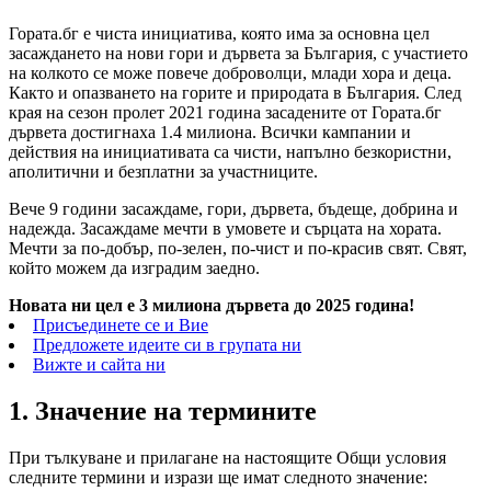
Гората.бг е чиста инициатива, която има за основна цел
засаждането на нови гори и дървета за България, с участието
на колкото се може повече доброволци, млади хора и деца.
Както и опазването на горите и природата в България. След
края на сезон пролет 2021 година засадените от Гората.бг
дървета достигнаха 1.4 милиона. Всички кампании и
действия на инициативата са чисти, напълно безкористни,
аполитични и безплатни за участниците.
Вече 9 години засаждаме, гори, дървета, бъдеще, добрина и
надежда. Засаждаме мечти в умовете и сърцата на хората.
Мечти за по-добър, по-зелен, по-чист и по-красив свят. Свят,
който можем да изградим заедно.
Новата ни цел е 3 милиона дървета до 2025 година!
Присъединете се и Вие
Предложете идеите си в групата ни
Вижте и сайта ни
1. Значение на термините
При тълкуване и прилагане на настоящите Общи условия
следните термини и изрази ще имат следното значение: