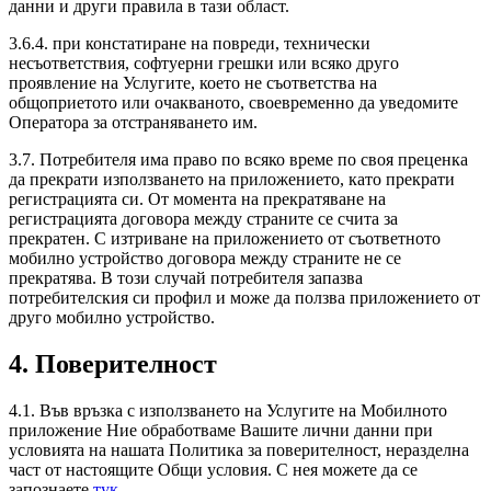
данни и други правила в тази област.
3.6.4. при констатиране на повреди, технически
несъответствия, софтуерни грешки или всяко друго
проявление на Услугите, което не съответства на
общоприетото или очакваното, своевременно да уведомите
Оператора за отстраняването им.
3.7. Потребителя има право по всяко време по своя преценка
да прекрати използването на приложението, като прекрати
регистрацията си. От момента на прекратяване на
регистрацията договора между страните се счита за
прекратен. С изтриване на приложението от съответното
мобилно устройство договора между страните не се
прекратява. В този случай потребителя запазва
потребителския си профил и може да ползва приложението от
друго мобилно устройство.
4. Поверителност
4.1. Във връзка с използването на Услугите на Мобилното
приложение Ние обработваме Вашите лични данни при
условията на нашата Политика за поверителност, неразделна
част от настоящите Общи условия. С нея можете да се
запознаете
тук
.