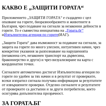
КАКВО Е „ЗАЩИТИ ГОРАТА“
Приложението „ЗАЩИТИ ГОРАТА“ е създадено с цел
опазване на горите, биоразнообразието и животните в
България, чрез подаване на сигнали за незаконни дейности в
горите. То е съвместна инициатива на
„Гората.бг“
и
Изпълнителна агенция по горите
(ИАГ).
„Защити Гората“ дава възможност за подаване на сигнали, за
защита на горите по много улеснен, интуитивен начин, чрез
конкретни указания за разпознаване на нарушенията
(незаконна сеч, незаконен транспорт на дървесина,
бракониерство и други) и чрез визуализиране на карта с
координатни точки.
Сигналите автоматично достигат Изпълнителна агенция по
горите по удобен за тях начин и в резултат от проверките,
всеки изпратил сигнала получава информация за резултатите
от извършените проверки. Отделно сигналите и резултатите
от проверките са достъпни и за други потребители, което
осигурява допълнителна прозрачност.
ЗА ГОРАТА.БГ