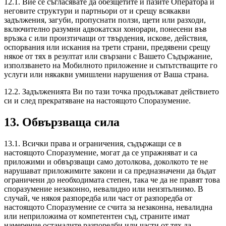
12.1. Вие се съгласявате да обезщетите и пазите Оператора и
неговите структури и партньори от и срещу всякакви
задължения, загуби, пропуснати ползи, щети или разходи,
включително разумни адвокатски хонорари, понесени във
връзка с или произтичащи от твърдения, искове, действия,
оспорвания или искания на трети страни, предявени срещу
някое от тях в резултат или свързани с Вашето Съдържание,
използването на Мобилното приложение и съпътстващите го
услуги или някакви умишлени нарушения от Ваша страна.
12.2. Задълженията Ви по тази точка продължават действието
си и след прекратяване на настоящото Споразумение.
13. Обвързваща сила
13.1. Всички права и ограничения, съдържащи се в
настоящото Споразумение, могат да се упражняват и са
приложими и обвързващи само дотолкова, доколкото те не
нарушават приложимите закони и са предназначени да бъдат
ограничени до необходимата степен, така че да не правят това
споразумение незаконно, невалидно или неизпълнимо. В
случай, че някоя разпоредба или част от разпоредба от
настоящото Споразумение се счита за незаконна, невалидна
или неприложима от компетентен съд, страните имат
намерение останалите разпоредби или части от тях да