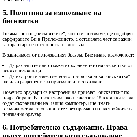
5. Политика за използване на
бисквитки
Голяма част от „бисквитките“, които използваме, ще подобрят
сърфирането Ви в Приложението, а останалата част са важни
за гарантиране сигурността на достъпа.
В зависимост от използваният браузър Вие имате възможност:
Да разрешите или откажете съхранението на бисквитки от
всички източници.
Да настроите известие, което при всяка нова "бисквитка"
ще иска разрешение за приемане или отказване.
Повечето браузъри са настроени да приемат „бисквитки“ по
подразбиране. Въпреки това, ако не желаете "бисквитките" да
бъдат съхранявани на Вашия компютър, Вие имате
възможност да ги ограничите чрез промяна на настройките на
ползвания браузър.
6. Потребителско съдържание. Права
върху потребителското съдържание.