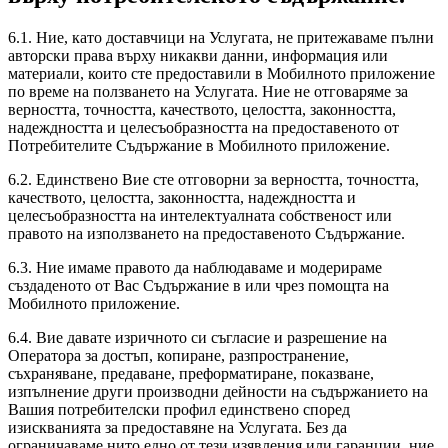
6.1. Ние, като доставчици на Услугата, не притежаваме пълни
авторски права върху никакви данни, информация или
материали, които сте предоставили в Мобилното приложение
по време на ползването на Услугата. Ние не отговаряме за
верността, точността, качеството, целостта, законността,
надеждността и целесъобразността на предоставеното от
Потребителите Съдържание в Мобилното приложение.
6.2. Единствено Вие сте отговорни за верността, точността,
качеството, целостта, законността, надеждността и
целесъобразността на интелектуалната собственост или
правото на използването на предоставеното Съдържание.
6.3. Ние имаме правото да наблюдаваме и модерираме
създаденото от Вас Съдържание в или чрез помощта на
Мобилното приложение.
6.4. Вие давате изричното си съгласие и разрешение на
Оператора за достъп, копиране, разпространение,
съхраняване, предаване, преформатиране, показване,
изпълнение други производни дейности на съдържанието на
Вашия потребителски профил единствено според
изискванията за предоставяне на Услугата. Без да
ограничаваме нито едно от тези изявления или гаранции, ние