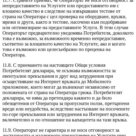
11.7. Страните приемат, че Операторът не носи отговорност за
непредоставянето на Услугите или предоставянето им с
влошено качество в следствие на извършвани тестове от
страна на Оператора с цел проверка на оборудване, връзки,
мрежи и други, както и тестове, насочени към подобряване
или оптимизиране на предоставяните Услуги. В тези случаи
Операторът предварително уведомява Потребителя, доколкото
това е възможно, за възможното временно непредоставяне,
съответно за влошеното качество на Услугите, ако и когато
това е възможно или целесъобразно по преценка на
Оператора.
11.8. С приемането на настоящите Общи условия
Потребителят декларира, че осъзнава възможността за
евентуални прекъсвания и друг вид затруднения при
осъществяване на Интернет връзката до Мобилното
приложение, които могат да възникнат независимо от
положената от страна на Оператора грижа. Потребителят
декларира, че няма да претендира каквито и да било
обезщетения от Оператора за пропуснати ползи, претърпени
вреди или неудобства, вследствие настъпване на посочените
по-горе прекъсвания или затруднения на Интернет връзката,
включително и по отношение на капацитета на тази връзка.
11.9. Операторът не гарантира и не носи отговорност за
достъпността и надлежното предоставяне на Услугите чрез