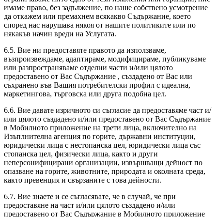
имаме право, без задължение, по наше собствено усмотрение
да откажем или премахнем всякакво Съдържание, което
според нас нарушава някоя от нашите политиките или по
някакъв начин вреди на Услугата.
6.5. Вие ни предоставяте правото да използваме,
възпроизвеждаме, адаптираме, модифицираме, публикуваме
или разпространяваме отделни части и/или цялото
предоставено от Вас Съдържание , създадено от Вас или
съхранено във Вашия потребителски профил с идеална,
маркетингова, търговска или друга подобна цел.
6.6. Вие давате изричното си съгласие да предоставяме част и/
или цялото създадено и/или предоставено от Вас Съдържание
в Мобилното приложение на трети лица, включително на
Изъплнителна агенция по горите, държавни институции,
юридически лица с нестопанска цел, юридически лица със
стопанска цел, физически лица, както и други
неперсонифицирани организации, извършващи дейност по
опазване на горите, животните, природата и околната среда,
както превенция и свързаните с това дейности.
6.7. Вие знаете и се съгласявате, че в случай, че при
предоставяне на част и/или цялото създадено и/или
предоставено от Вас Съдържание в Мобилното приложение